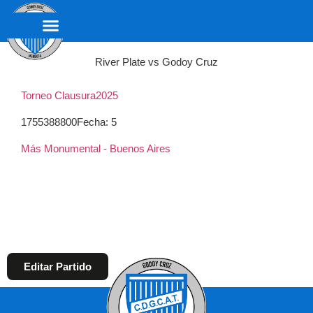
River Plate vs Godoy Cruz
Torneo Clausura
2025
1755388800
Fecha: 5
Más Monumental - Buenos Aires
Editar Partido