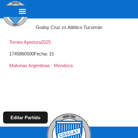
Godoy Cruz vs Atlético Tucumán
Torneo Apertura
2025
1745860500
Fecha: 15
Malvinas Argentinas - Mendoza
Editar Partido