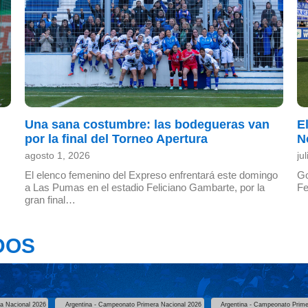
Una sana costumbre: las bodegueras van
E
por la final del Torneo Apertura
N
agosto 1, 2026
ju
El elenco femenino del Expreso enfrentará este domingo
Go
a Las Pumas en el estadio Feliciano Gambarte, por la
Fe
gran final…
DOS