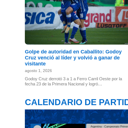
Golpe de autoridad en Caballito: Godoy
Cruz venció al líder y volvió a ganar de
visitante
agosto 1, 2026
Godoy Cruz derrotó 3 a 1 a Ferro Carril Oeste por la
fecha 23 de la Primera Nacional y logró…
CALENDARIO DE PARTI