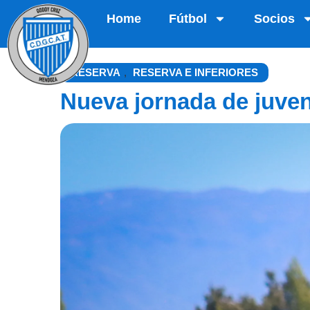
Home
Fútbol
Socios
RESERVA
,
RESERVA E INFERIORES
Nueva jornada de juven