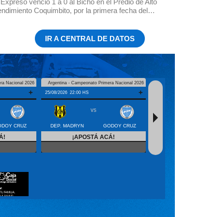
 Expreso venció 1 a 0 al Bicho en el Predio de Alto
ndimiento Coquimbito, por la primera fecha del…
IR A CENTRAL DE DATOS