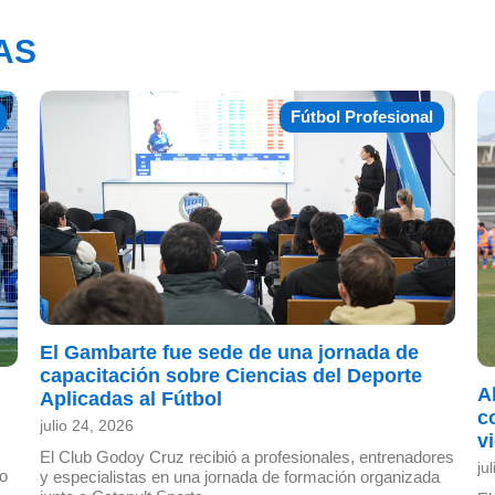
AS
Fútbol Profesional
El Gambarte fue sede de una jornada de
capacitación sobre Ciencias del Deporte
A
Aplicadas al Fútbol
c
julio 24, 2026
v
El Club Godoy Cruz recibió a profesionales, entrenadores
ju
go
y especialistas en una jornada de formación organizada