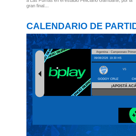
a Las Pumas en el estadio Feliciano Gambarte, por la
gran final…
CALENDARIO DE PARTI