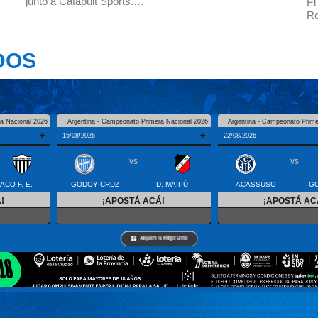
junto a Catapult Sports.…
El
Re
DOS