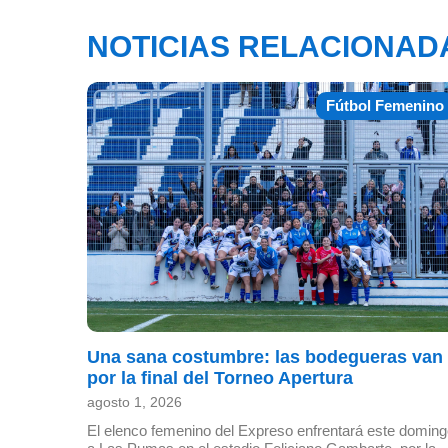
NOTICIAS RELACIONAD
Fútbol Femenino
Una sana costumbre: las bodegueras van
por la final del Torneo Apertura
agosto 1, 2026
El elenco femenino del Expreso enfrentará este domin