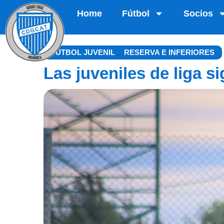
Home
Fútbol
Socios
FÚTBOL JUVENIL
,
RESERVA E INFERIORES
Las juveniles de liga si