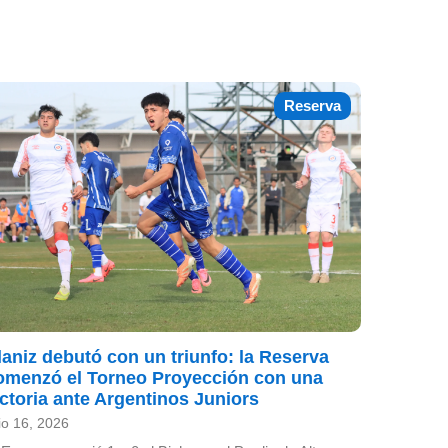
Reserva
laniz debutó con un triunfo: la Reserva
omenzó el Torneo Proyección con una
ictoria ante Argentinos Juniors
lio 16, 2026