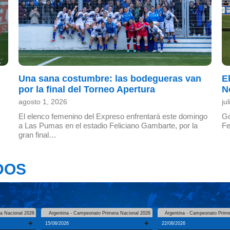
Una sana costumbre: las bodegueras van
E
por la final del Torneo Apertura
N
agosto 1, 2026
ju
El elenco femenino del Expreso enfrentará este domingo
Go
a Las Pumas en el estadio Feliciano Gambarte, por la
Fe
gran final…
DOS