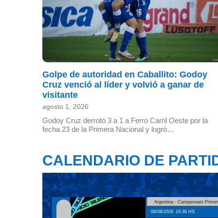
Golpe de autoridad en Caballito: Godoy
Cruz venció al líder y volvió a ganar de
visitante
agosto 1, 2026
Godoy Cruz derrotó 3 a 1 a Ferro Carril Oeste por la
fecha 23 de la Primera Nacional y logró…
CALENDARIO DE PARTI