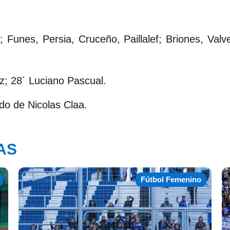
; Funes, Persia, Cruceño, Paillalef; Briones, Va
z; 28´ Luciano Pascual.
ado de Nicolas Claa.
AS
Fútbol Femenino