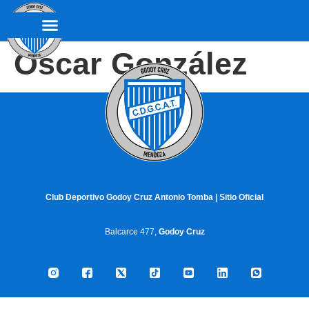
Oscar González
Club Deportivo Godoy Cruz Antonio Tomba | Sitio Oficial
Balcarce 477,
Godoy Cruz