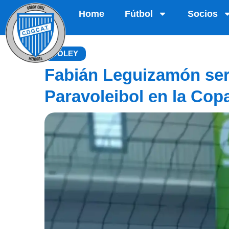
Home
Fútbol
Socios
VÓLEY
Fabián Leguizamón será
Paravoleibol en la Copa