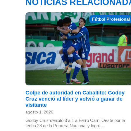
NOTICIAS RELACIONAD
Fútbol Profesional
Golpe de autoridad en Caballito: Godoy
Cruz venció al líder y volvió a ganar de
visitante
agosto 1, 2026
Godoy Cruz derrotó 3 a 1 a Ferro Carril Oeste por la
fecha 23 de la Primera Nacional y logró…