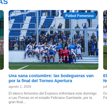
AS
Fútbol Femenino
Una sana costumbre: las bodegueras van
E
por la final del Torneo Apertura
N
agosto 1, 2026
ju
El elenco femenino del Expreso enfrentará este domingo
Go
a Las Pumas en el estadio Feliciano Gambarte, por la
Fe
gran final…