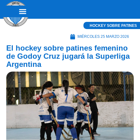
HOCKEY SOBRE PATINES
MIÉRCOLES 25 MARZO 2026
El hockey sobre patines femenino
de Godoy Cruz jugará la Superliga
Argentina