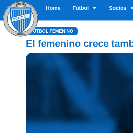
Home
Fútbol
Socios
FÚTBOL FEMENINO
El femenino crece tam