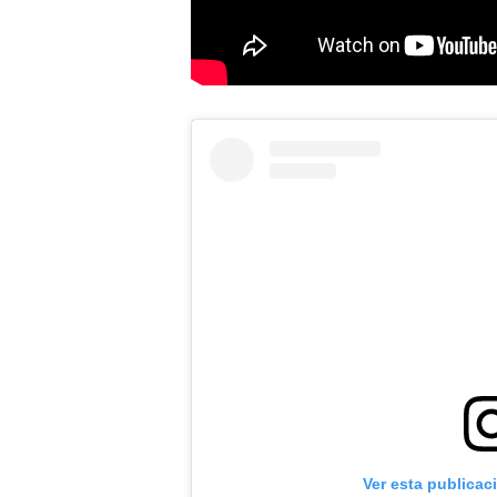
Ver esta publicac