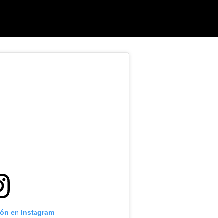
ión en Instagram