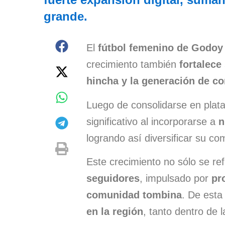
grande.
El
fútbol femenino de Godoy
crecimiento también
fortalece
hincha y la generación de co
Luego de consolidarse en pla
significativo al incorporarse a
n
logrando así diversificar su co
Este crecimiento no sólo se ref
seguidores
, impulsado por
pr
comunidad tombina
. De esta
en la región
, tanto dentro de 