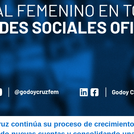
uz continúa su proceso de crecimiento
ando nuevas cuentas y consolidando u