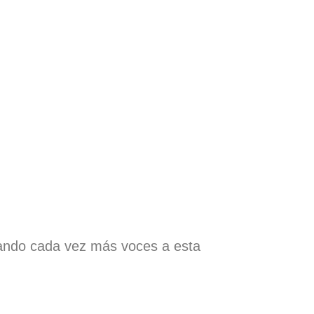
mando cada vez más voces a esta