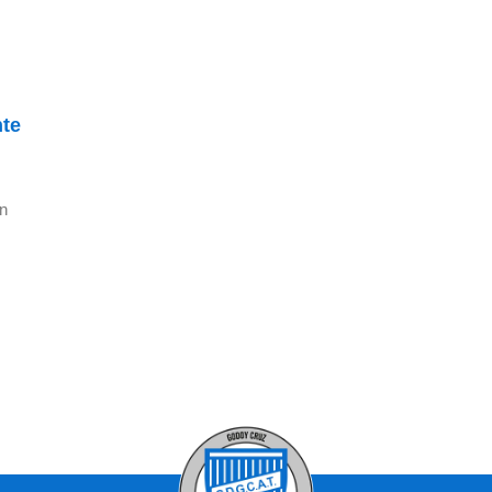
nte
en